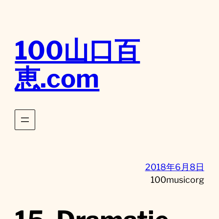
内
容
を
100山口百
ス
キ
恵.com
ッ
プ
2018年6月8日
100musicorg