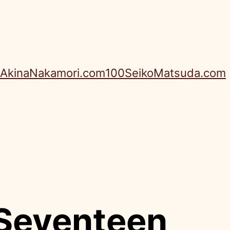
AkinaNakamori.com
100SeikoMatsuda.com
 Seventeen