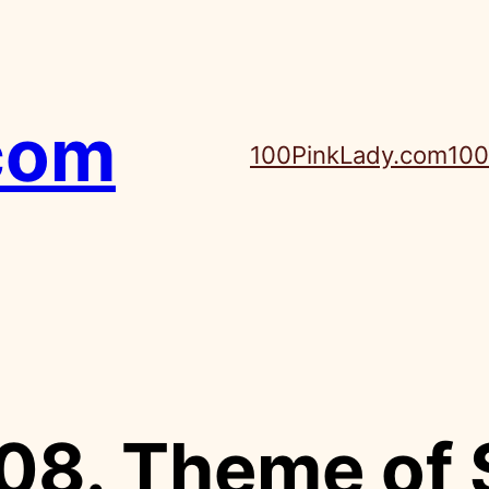
com
100PinkLady.com
100
08. Theme of