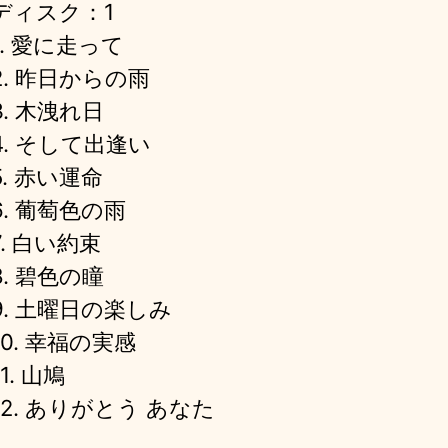
ディスク：1
1. 愛に走って
2. 昨日からの雨
3. 木洩れ日
4. そして出逢い
5. 赤い運命
6. 葡萄色の雨
7. 白い約束
8. 碧色の瞳
9. 土曜日の楽しみ
10. 幸福の実感
11. 山鳩
12. ありがとう あなた