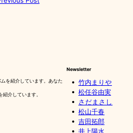
Previous Post
Newsletter
バムを紹介しています。あなた
竹内まりや
松任谷由実
を紹介しています。
さだまさし
松山千春
吉田拓郎
井上陽水