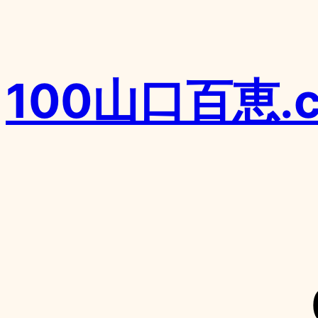
内
容
を
100山口百恵.
ス
キ
ッ
プ